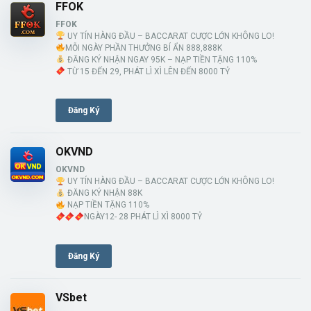
FFOK
FFOK
UY TÍN HÀNG ĐẦU – BACCARAT CƯỢC LỚN KHÔNG LO!
MỖI NGÀY PHẦN THƯỞNG BÍ ẨN 888,888K
ĐĂNG KÝ NHẬN NGAY 95K – NẠP TIỀN TẶNG 110%
TỪ 15 ĐẾN 29, PHÁT LÌ XÌ LÊN ĐẾN 8000 TỶ
Đăng Ký
OKVND
OKVND
UY TÍN HÀNG ĐẦU – BACCARAT CƯỢC LỚN KHÔNG LO!
ĐĂNG KÝ NHẬN 88K
NẠP TIỀN TẶNG 110%
NGÀY12- 28 PHÁT LÌ XÌ 8000 TỶ
Đăng Ký
VSbet