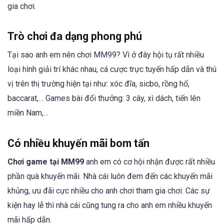
gia chơi.
Trò chơi đa dạng phong phú
Tại sao anh em nên chơi MM99? Vì ở đây hội tụ rất nhiều
loại hình giải trí khác nhau, cá cược trực tuyến hấp dẫn và thú
vị trên thị trường hiện tại như: xóc đĩa, sicbo, rồng hổ,
baccarat,… Games bài đổi thưởng: 3 cây, xì dách, tiến lên
miền Nam,…
Có nhiều khuyến mãi bom tấn
Chơi game tại MM99
anh em có cơ hội nhận được rất nhiều
phần quà khuyến mãi. Nhà cái luôn đem đến các khuyến mãi
khủng, ưu đãi cực nhiều cho anh chơi tham gia chơi. Các sự
kiện hay lễ thì nhà cái cũng tung ra cho anh em nhiều khuyến
mãi hấp dẫn.