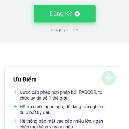
Đăng Ký
New players only
Ưu Điểm
Được cấp phép hợp pháp bởi PAGCOR, tổ
chức uy tín số 1 thế giới
Hỗ trợ nhiều ngôn ngữ, dễ dàng trải nghiệm
dù ở bất kỳ đâu
Hệ thống bảo mật cao cấp nhiều lớp, ngăn
chặn mọi hành vi xâm nhập