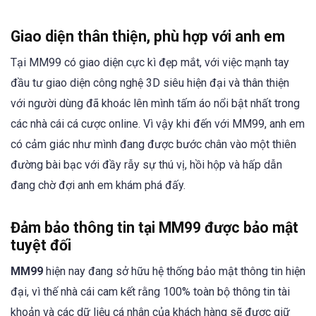
Giao diện thân thiện, phù hợp với anh em
Tại MM99 có giao diện cực kì đẹp mắt, với việc mạnh tay
đầu tư giao diện công nghệ 3D siêu hiện đại và thân thiện
với người dùng đã khoác lên mình tấm áo nổi bật nhất trong
các nhà cái cá cược online. Vì vậy khi đến với MM99, anh em
có cảm giác như mình đang được bước chân vào một thiên
đường bài bạc với đầy rẫy sự thú vị, hồi hộp và hấp dẫn
đang chờ đợi anh em khám phá đấy.
Đảm bảo thông tin tại MM99 được bảo mật
tuyệt đối
MM99
hiện nay đang sở hữu hệ thống bảo mật thông tin hiện
đại, vì thế nhà cái cam kết rằng 100% toàn bộ thông tin tài
khoản và các dữ liệu cá nhân của khách hàng sẽ được giữ