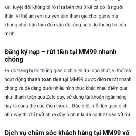
kín, tuyệt đối không bị rò rỉ ra bên thứ 3 kể cả có là người
thân. Vì thế anh em cứ yên tâm tham gia chơi game mà
không phải bận tâm đến vấn đề rằng sẽ bị lộ thông tin của
mình.
Đăng ký nạp – rút tiền tại MM99 nhanh
chóng
Được trang bị hệ thống giao dịch hiện đại bậc nhất, vì thế mà
hoạt động
thanh toán tiền tại
MM99 được diễn ra rất nhanh
chóng và dễ dàng dưới nhiều hình thức khác nhau điểm qua
như: thanh toán qua Zalo pay, sử dụng tài khoản ngân hàng
hay là dùng thẻ cào điện thoại,… Đặc biệt, mỗi lần giao dịch
như vậy thì chỉ mất chưa đầy 5 phút là đã có thể hoàn tất rồi.
Dịch vụ chăm sóc khách hàng tại MM99 vô