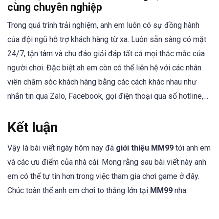
cùng chuyên nghiệp
Trong quá trình trải nghiệm, anh em luôn có sự đồng hành
của đội ngũ hỗ trợ khách hàng từ xa. Luôn sẵn sàng có mặt
24/7, tận tâm và chu đáo giải đáp tất cả mọi thắc mắc của
người chơi. Đặc biệt ah em còn có thể liên hệ với các nhân
viên chăm sóc khách hàng bằng các cách khác nhau như
nhắn tin qua Zalo, Facebook, gọi điện thoại qua số hotline,…
Kết luận
Vậy là bài viết ngày hôm nay đã
giới thiệu MM99
tới anh em
và các ưu điểm của nhà cái. Mong rằng sau bài viết này anh
em có thể tự tin hơn trong việc tham gia chơi game ở đây.
Chúc toàn thể anh em chơi to thắng lớn tại
MM99
nha.