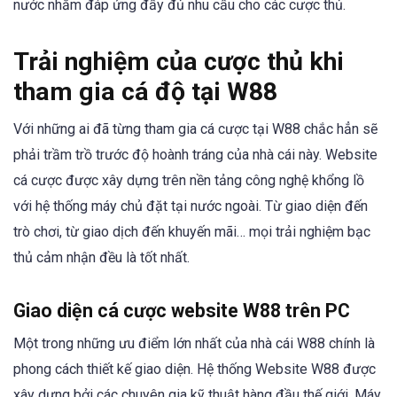
nước nhằm đáp ứng đầy đủ nhu cầu cho các cược thủ.
Trải nghiệm của cược thủ khi
tham gia cá độ tại W88
Với những ai đã từng tham gia cá cược tại W88 chắc hẳn sẽ
phải trầm trồ trước độ hoành tráng của nhà cái này. Website
cá cược được xây dựng trên nền tảng công nghệ khổng lồ
với hệ thống máy chủ đặt tại nước ngoài. Từ giao diện đến
trò chơi, từ giao dịch đến khuyến mãi… mọi trải nghiệm bạc
thủ cảm nhận đều là tốt nhất.
Giao diện cá cược website W88 trên PC
Một trong những ưu điểm lớn nhất của nhà cái W88 chính là
phong cách thiết kế giao diện. Hệ thống Website W88 được
xây dựng bởi các chuyên gia kỹ thuật hàng đầu thế giới. Máy