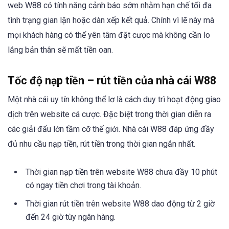
web W88 có tính năng cảnh báo sớm nhằm hạn chế tối đa
tình trạng gian lận hoặc dàn xếp kết quả. Chính vì lẽ này mà
mọi khách hàng có thể yên tâm đặt cược mà không cần lo
lắng bản thân sẽ mất tiền oan.
Tốc độ nạp tiền – rút tiền của nhà cái W88
Một nhà cái uy tín không thể lơ là cách duy trì hoạt động giao
dịch trên website cá cược. Đặc biệt trong thời gian diễn ra
các giải đấu lớn tầm cỡ thế giới. Nhà cái W88 đáp ứng đầy
đủ nhu cầu nạp tiền, rút tiền trong thời gian ngắn nhất.
Thời gian nạp tiền trên website W88 chưa đầy 10 phút
có ngay tiền chơi trong tài khoản.
Thời gian rút tiền trên website W88 dao động từ 2 giờ
đến 24 giờ tùy ngân hàng.