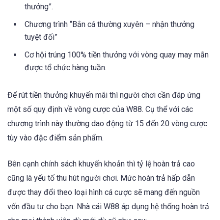
thưởng”.
Chương trình “Bắn cá thường xuyên – nhận thưởng
tuyệt đối”
Cơ hội trúng 100% tiền thưởng với vòng quay may mắn
được tổ chức hàng tuần.
Để rút tiền thưởng khuyến mãi thì người chơi cần đáp ứng
một số quy định về vòng cược của W88. Cụ thể với các
chương trình này thường dao động từ 15 đến 20 vòng cược
tùy vào đặc điểm sản phẩm.
Bên cạnh chính sách khuyến khoản thì tỷ lệ hoàn trả cao
cũng là yếu tố thu hút người chơi. Mức hoàn trả hấp dẫn
được thay đổi theo loại hình cá cược sẽ mang đến nguồn
vốn đầu tư cho bạn. Nhà cái W88 áp dụng hệ thống hoàn trả