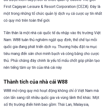
First Cagayan Leisure & Resort Corporation (CEZA). Đây là
một trong những tổ chức quản lý dịch vụ cá cược uy tín nhất
có quy mô trên toàn thế giới.
Tiền thân là một nhà cái quốc tế du nhập vào thị trường Việt
Nam. W88 tuân thủ nghiêm ngặt quy định, thể chế tại mỗi
quốc gia đang phát triển dịch vụ. Thương hiệu đặt ra mục
tiêu mang đến sân chơi minh bạch và công bằng cho cược
thủ. Phải chăng đây chính là yếu tố mấu chốt góp phần tạo
nên tiếng tăm uy tín của nhà cái này.
Thành tích của nhà cái W88
W88 mở rộng quy mô hoạt động không chỉ ở Việt Nam mà
còn lấn sang rất nhiều quốc gia và vùng lãnh thổ khác. Một
số thị trường điển hình bao gồm: Thái Lan, Malaysia,