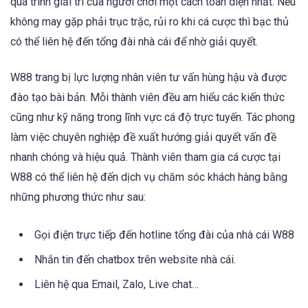
quá trình giải trí của người chơi một cách toàn diện nhất. Nếu
không may gặp phải trục trặc, rủi ro khi cá cược thì bạc thủ
có thể liên hệ đến tổng đài nhà cái để nhờ giải quyết.
W88 trang bị lực lượng nhân viên tư vấn hùng hậu và được
đào tạo bài bản. Mỗi thành viên đều am hiểu các kiến thức
cũng như kỹ năng trong lĩnh vực cá độ trực tuyến. Tác phong
làm việc chuyên nghiệp đề xuất hướng giải quyết vấn đề
nhanh chóng và hiệu quả. Thành viên tham gia cá cược tại
W88 có thể liên hệ đến dịch vụ chăm sóc khách hàng bằng
những phương thức như sau:
Gọi điện trực tiếp đến hotline tổng đài của nhà cái W88
Nhắn tin đến chatbox trên website nhà cái.
Liên hệ qua Email, Zalo, Live chat…