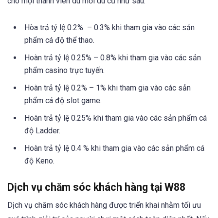
cho mọi thành viên dù mới dù cũ như sau:
Hòa trả tỷ lệ 0.2% – 0.3% khi tham gia vào các sản
phẩm cá độ thể thao.
Hoàn trả tỷ lệ 0.25% – 0.8% khi tham gia vào các sản
phẩm casino trực tuyến.
Hoàn trả tỷ lệ 0.2% – 1% khi tham gia vào các sản
phẩm cá độ slot game.
Hoàn trả tỷ lệ 0.25% khi tham gia vào các sản phẩm cá
độ Ladder.
Hoàn trả tỷ lệ 0.4 % khi tham gia vào các sản phẩm cá
độ Keno.
Dịch vụ chăm sóc khách hàng tại W88
Dịch vụ chăm sóc khách hàng được triển khai nhằm tối ưu