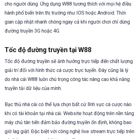
cho người dùng. Ứng dụng W88 tương thích với mọi hệ điều
hành phổ biến trên thị trường như IOS hoặc Android. Thời
gian cập nhật nhanh chóng ngay cả khi người chơi chỉ dùng
đường truyền 3G hoặc 4G.
Tốc độ đường truyền tại W88
Tốc độ đường truyền sẽ ảnh hưởng trực tiếp đến chất lượng
giải trí đối với hình thức cá cược trực tuyến. Đây cũng là lý
do nhà cái W88 luôn chú trọng công tác nâng cao khả năng
truyền tải dữ liệu của mình.
Bạc thủ nhà cái có thể lựa chọn bất cứ lĩnh vực cá cược nào
khi có tài khoản tại nhà cái. Website hoạt động trên nền tảng
máy chủ tân tiến đảm bảo đường truyền ổn định, không bao
giờ lag giật. Đặc biệt với công nghệ live stream trực tiếp trên