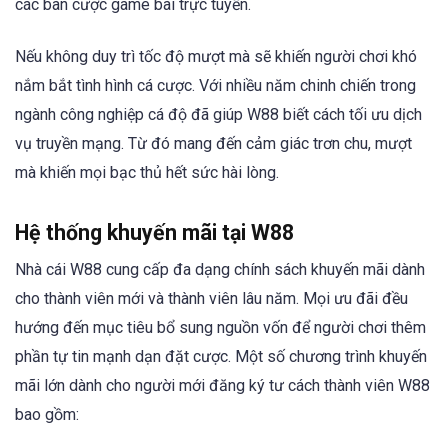
các bàn cược game bài trực tuyến.
Nếu không duy trì tốc độ mượt mà sẽ khiến người chơi khó
nắm bắt tình hình cá cược. Với nhiều năm chinh chiến trong
ngành công nghiệp cá độ đã giúp W88 biết cách tối ưu dịch
vụ truyền mạng. Từ đó mang đến cảm giác trơn chu, mượt
mà khiến mọi bạc thủ hết sức hài lòng.
Hệ thống khuyến mãi tại W88
Nhà cái W88 cung cấp đa dạng chính sách khuyến mãi dành
cho thành viên mới và thành viên lâu năm. Mọi ưu đãi đều
hướng đến mục tiêu bổ sung nguồn vốn để người chơi thêm
phần tự tin mạnh dạn đặt cược. Một số chương trình khuyến
mãi lớn dành cho người mới đăng ký tư cách thành viên W88
bao gồm: