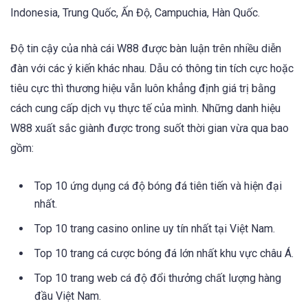
Indonesia, Trung Quốc, Ấn Độ, Campuchia, Hàn Quốc.
Độ tin cậy của nhà cái W88 được bàn luận trên nhiều diễn
đàn với các ý kiến khác nhau. Dẫu có thông tin tích cực hoặc
tiêu cực thì thương hiệu vẫn luôn khẳng định giá trị bằng
cách cung cấp dịch vụ thực tế của mình. Những danh hiệu
W88 xuất sắc giành được trong suốt thời gian vừa qua bao
gồm:
Top 10 ứng dụng cá độ bóng đá tiên tiến và hiện đại
nhất.
Top 10 trang casino online uy tín nhất tại Việt Nam.
Top 10 trang cá cược bóng đá lớn nhất khu vực châu Á.
Top 10 trang web cá độ đổi thưởng chất lượng hàng
đầu Việt Nam.