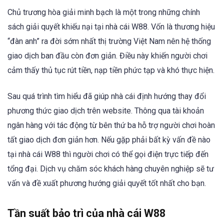
Chủ trương hòa giải minh bạch là một trong những chính
sách giải quyết khiếu nại tại nhà cái W88. Vốn là thương hiệu
“đàn anh” ra đời sớm nhất thị trường Việt Nam nên hệ thống
giao dịch ban đầu còn đơn giản. Điều này khiến người chơi
cảm thấy thủ tục rút tiền, nạp tiền phức tạp và khó thực hiện.
Sau quá trình tìm hiểu đã giúp nhà cái định hướng thay đổi
phương thức giao dịch trên website. Thông qua tài khoản
ngân hàng với tác động từ bên thứ ba hỗ trợ người chơi hoàn
tất giao dịch đơn giản hơn. Nếu gặp phải bất kỳ vấn đề nào
tại nhà cái W88 thì người chơi có thể gọi điện trực tiếp đến
tổng đại. Dịch vụ chăm sóc khách hàng chuyên nghiệp sẽ tư
vấn và đề xuất phương hướng giải quyết tốt nhất cho bạn.
Tần suất bảo trì của nhà cái W88