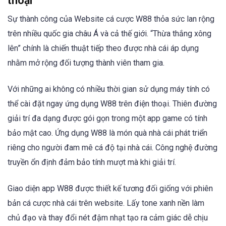
thoại
Sự thành công của Website cá cược W88 thỏa sức lan rộng
trên nhiều quốc gia châu Á và cả thế giới. “Thừa thắng xông
lên” chính là chiến thuật tiếp theo được nhà cái áp dụng
nhằm mở rộng đối tượng thành viên tham gia.
Với những ai không có nhiều thời gian sử dụng máy tính có
thể cài đặt ngay ứng dụng W88 trên điện thoại. Thiên đường
giải trí đa dạng được gói gọn trong một app game có tính
bảo mật cao. Ứng dụng W88 là món quà nhà cái phát triển
riêng cho người đam mê cá độ tại nhà cái. Công nghệ đường
truyền ổn định đảm bảo tính mượt mà khi giải trí.
Giao diện app W88 được thiết kế tương đối giống với phiên
bản cá cược nhà cái trên website. Lấy tone xanh nền làm
chủ đạo và thay đổi nét đậm nhạt tạo ra cảm giác dễ chịu