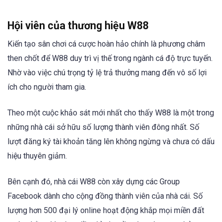
Hội viên của thương hiệu W88
Kiến tạo sân chơi cá cược hoàn hảo chính là phương châm
then chốt để W88 duy trì vị thế trong ngành cá độ trực tuyến.
Nhờ vào việc chú trọng tỷ lệ trả thưởng mang đến vô số lợi
ích cho người tham gia.
Theo một cuộc khảo sát mới nhất cho thấy W88 là một trong
những nhà cái sở hữu số lượng thành viên đông nhất. Số
lượt đăng ký tài khoản tăng lên không ngừng và chưa có dấu
hiệu thuyên giảm.
Bên cạnh đó, nhà cái W88 còn xây dựng các Group
Facebook dành cho cộng đồng thành viên của nhà cái. Số
lượng hơn 500 đại lý online hoạt động khắp mọi miền đất