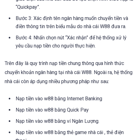
“Quickpay”.
Bước 3: Xác định tên ngân hàng muốn chuyển tiền và
điền thông tin trên biểu mẫu do nhà cái W88 đưa ra.
Bước 4: Nhấn chọn nút “Xác nhận” để hệ thống xử lý
yêu cầu nạp tiền cho người thực hiện.
Trên đây là quy trình nạp tiền chung thông qua hình thức
chuyển khoản ngân hàng tại nhà cái W88. Ngoài ra, hệ thống
nhà cái còn áp dụng nhiều phương pháp như sau:
Nạp tiền vào w88 bằng Internet Banking
Nạp tiền vào w88 bằng Quick Pay
Nạp tiền vào w88 bằng ví Ngân Lượng.
Nạp tiền vào w88 bằng thẻ game nhà cái , thẻ điện