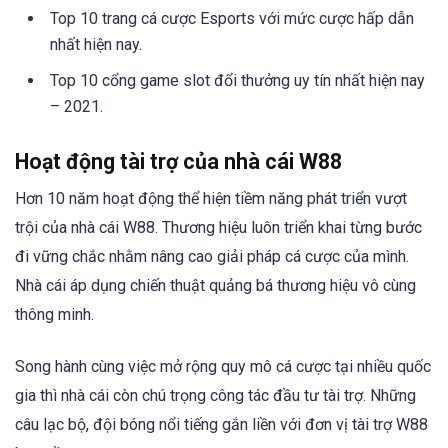
Top 10 trang cá cược Esports với mức cược hấp dẫn
nhất hiện nay.
Top 10 cổng game slot đổi thưởng uy tín nhất hiện nay
– 2021.
Hoạt động tài trợ của nhà cái W88
Hơn 10 năm hoạt động thể hiện tiềm năng phát triển vượt
trội của nhà cái W88. Thương hiệu luôn triển khai từng bước
đi vững chắc nhằm nâng cao giải pháp cá cược của mình.
Nhà cái áp dụng chiến thuật quảng bá thương hiệu vô cùng
thông minh.
Song hành cùng việc mở rộng quy mô cá cược tại nhiều quốc
gia thì nhà cái còn chú trọng công tác đầu tư tài trợ. Những
câu lạc bộ, đội bóng nổi tiếng gắn liền với đơn vị tài trợ W88