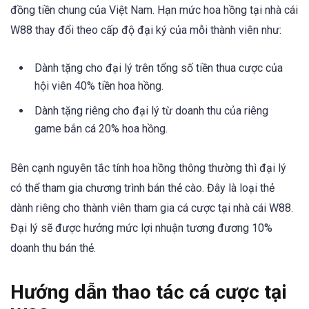
đồng tiền chung của Việt Nam. Hạn mức hoa hồng tại nhà cái
W88 thay đổi theo cấp độ đại ký của mỗi thành viên như:
Dành tặng cho đại lý trên tổng số tiền thua cược của
hội viên 40% tiền hoa hồng.
Dành tặng riêng cho đại lý từ doanh thu của riêng
game bắn cá 20% hoa hồng.
Bên cạnh nguyên tắc tính hoa hồng thông thường thì đại lý
có thể tham gia chương trình bán thẻ cào. Đây là loại thẻ
dành riêng cho thành viên tham gia cá cược tại nhà cái W88.
Đại lý sẽ được hưởng mức lợi nhuận tương đương 10%
doanh thu bán thẻ.
Hướng dẫn thao tác cá cược tại