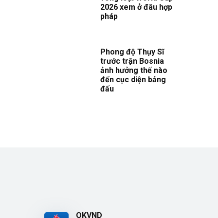
2026 xem ở đâu hợp
pháp
Phong độ Thụy Sĩ
trước trận Bosnia
ảnh hưởng thế nào
đến cục diện bảng
đấu
OKVND