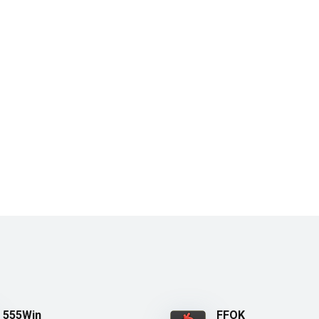
555Win
FFOK