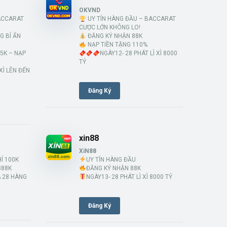
OKVND
ACCARAT
UY TÍN HÀNG ĐẦU – BACCARAT
CƯỢC LỚN KHÔNG LO!
G BÍ ẨN
ĐĂNG KÝ NHẬN 88K
NẠP TIỀN TẶNG 110%
5K – NẠP
NGÀY12- 28 PHÁT LÌ XÌ 8000
TỶ
XÌ LÊN ĐẾN
Đăng Ký
xin88
XiN88
Í 100K
UY TÍN HÀNG ĐẦU
888K
ĐĂNG KÝ NHẬN 88K
& 28 HÀNG
NGÀY13- 28 PHÁT LÌ XÌ 8000 TỶ
Đăng Ký