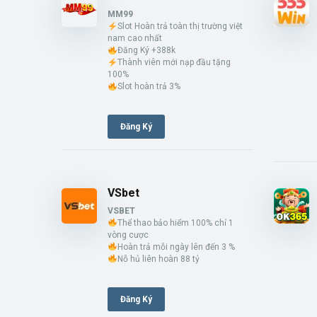
MM99
Slot Hoàn trả toàn thị trường việt
nam cao nhất
Đăng Ký +388k
Thành viên mới nạp đầu tặng
100%
Slot hoàn trả 3%
Đăng Ký
VSbet
VSBET
Thể thao bảo hiểm 100% chỉ 1
vòng cược
Hoàn trả mỗi ngày lên đến 3 %
Nỗ hủ liên hoàn 88 tỷ
Đăng Ký