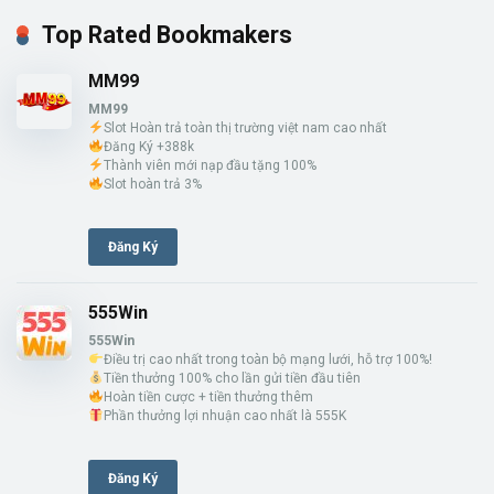
Top Rated Bookmakers
MM99
MM99
Slot Hoàn trả toàn thị trường việt nam cao nhất
Đăng Ký +388k
Thành viên mới nạp đầu tặng 100%
Slot hoàn trả 3%
Đăng Ký
555Win
555Win
Điều trị cao nhất trong toàn bộ mạng lưới, hỗ trợ 100%!
Tiền thưởng 100% cho lần gửi tiền đầu tiên
Hoàn tiền cược + tiền thưởng thêm
Phần thưởng lợi nhuận cao nhất là 555K
Đăng Ký