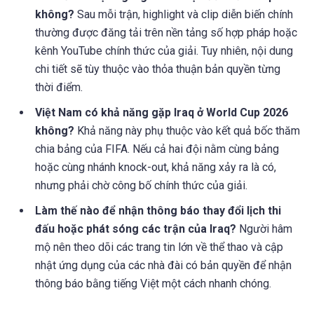
không?
Sau mỗi trận, highlight và clip diễn biến chính
thường được đăng tải trên nền tảng số hợp pháp hoặc
kênh YouTube chính thức của giải. Tuy nhiên, nội dung
chi tiết sẽ tùy thuộc vào thỏa thuận bản quyền từng
thời điểm.
Việt Nam có khả năng gặp Iraq ở World Cup 2026
không?
Khả năng này phụ thuộc vào kết quả bốc thăm
chia bảng của FIFA. Nếu cả hai đội nằm cùng bảng
hoặc cùng nhánh knock-out, khả năng xảy ra là có,
nhưng phải chờ công bố chính thức của giải.
Làm thế nào để nhận thông báo thay đổi lịch thi
đấu hoặc phát sóng các trận của Iraq?
Người hâm
mộ nên theo dõi các trang tin lớn về thể thao và cập
nhật ứng dụng của các nhà đài có bản quyền để nhận
thông báo bằng tiếng Việt một cách nhanh chóng.