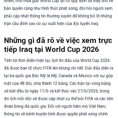
nhiên, mỗi mùa giải World Cup lại có quy định và thay đổi về
bản quyền cũng như hình thức phát sóng, đòi hỏi người xem
phải cập nhật thông tin thường xuyên để không bỏ lỡ những
trận cầu đỉnh cao có sự xuất hiện của đội tuyển Iraq.
Những gì đã rõ về việc xem trực
tiếp Iraq tại World Cup 2026
Tính tới thời điểm hiện tại, lịch thi đấu của World Cup 2026
đã được ban tổ chức FIFA lên khung chi tiết. Giải đấu diễn ra
tại ba quốc gia Bắc Mỹ là Mỹ, Canada và Mexico với sự góp
mặt của 48 đội, chia thành 12 bảng. Các trận tại vòng bảng
sẽ bắt đầu từ ngày 11/6 và kết thúc vào 27/6/2026, trong
đó lịch mỗi đội sẽ được cập nhật cụ thể bởi FIFA và các liên
đoàn bóng đá quốc gia. Đối với người hâm mộ Việt Nam,
thông tin về kênh truyền hình được quyền phát sóng chính