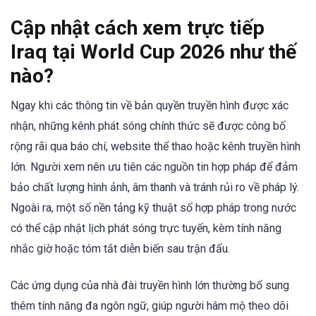
Cập nhật cách xem trực tiếp
Iraq tại World Cup 2026 như thế
nào?
Ngay khi các thông tin về bản quyền truyền hình được xác
nhận, những kênh phát sóng chính thức sẽ được công bố
rộng rãi qua báo chí, website thể thao hoặc kênh truyền hình
lớn. Người xem nên ưu tiên các nguồn tin hợp pháp để đảm
bảo chất lượng hình ảnh, âm thanh và tránh rủi ro về pháp lý.
Ngoài ra, một số nền tảng kỹ thuật số hợp pháp trong nước
có thể cập nhật lịch phát sóng trực tuyến, kèm tính năng
nhắc giờ hoặc tóm tắt diễn biến sau trận đấu.
Các ứng dụng của nhà đài truyền hình lớn thường bổ sung
thêm tính năng đa ngôn ngữ, giúp người hâm mộ theo dõi