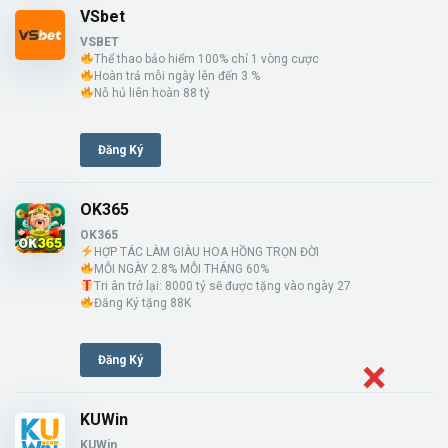
VSbet
VSBET
Thể thao bảo hiểm 100% chỉ 1 vòng cược
Hoàn trả mỗi ngày lên đến 3 %
Nỗ hủ liên hoàn 88 tỷ
Đăng Ký
OK365
OK365
HỢP TÁC LÀM GIÀU HOA HỒNG TRỌN ĐỜI
MỖI NGÀY 2.8% MỖI THÁNG 60%
Tri ân trở lại: 8000 tỷ sẽ được tặng vào ngày 27
Đăng Ký tặng 88K
Đăng Ký
KUWin
KUWin