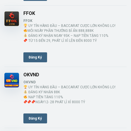
FFOK
FFOK
UY TÍN HÀNG ĐẦU – BACCARAT CƯỢC LỚN KHÔNG LO!
MỖI NGÀY PHẦN THƯỞNG BÍ ẨN 888,888K
ĐĂNG KÝ NHẬN NGAY 95K – NẠP TIỀN TẶNG 110%
TỪ 15 ĐẾN 29, PHÁT LÌ XÌ LÊN ĐẾN 8000 TỶ
Đăng Ký
OKVND
OKVND
UY TÍN HÀNG ĐẦU – BACCARAT CƯỢC LỚN KHÔNG LO!
ĐĂNG KÝ NHẬN 88K
NẠP TIỀN TẶNG 110%
NGÀY12- 28 PHÁT LÌ XÌ 8000 TỶ
Đăng Ký